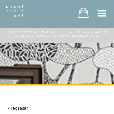
ENVIOS A TODO MÉXICO Av. Guadalupe 3734
Chapalita Oriente Cp.45040 Zapopan, JAL.
< regresar