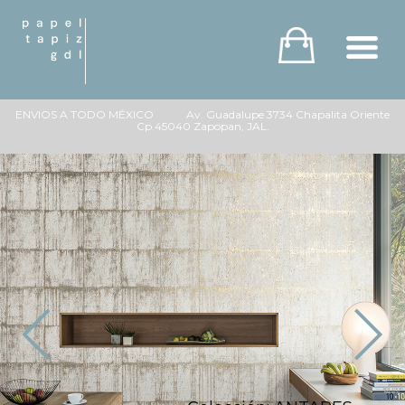
ENVIOS A TODO MÉXICO Av. Guadalupe 3734 Chapalita Oriente
Cp.45040 Zapopan, JAL.