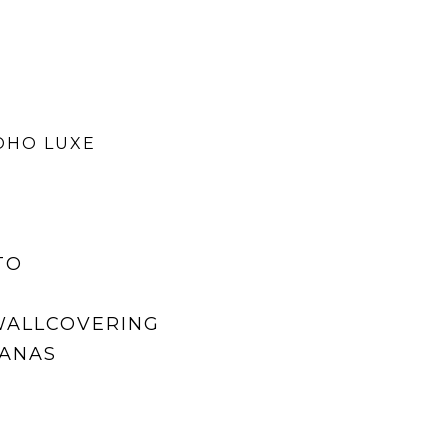
OHO LUXE
TO
 WALLCOVERING
MANAS