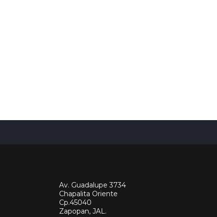
Av. Guadalupe 3734
Chapalita Oriente
Cp.45040
Zapopan, JAL.