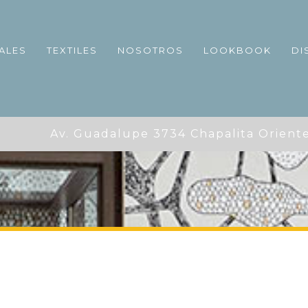
ALES
TEXTILES
NOSOTROS
LOOKBOOK
DI
 Av. Guadalupe 3734 Chapalita Oriente C