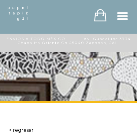
ENVIOS A TODO MÉXICO Av. Guadalupe 3734
Chapalita Oriente Cp.45040 Zapopan, JAL.
< regresar